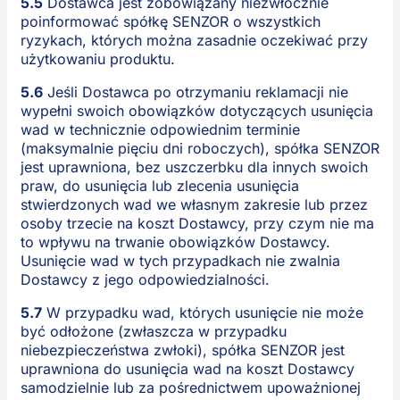
5.5
Dostawca jest zobowiązany niezwłocznie
poinformować spółkę SENZOR o wszystkich
ryzykach, których można zasadnie oczekiwać przy
użytkowaniu produktu.
5.6
Jeśli Dostawca po otrzymaniu reklamacji nie
wypełni swoich obowiązków dotyczących usunięcia
wad w technicznie odpowiednim terminie
(maksymalnie pięciu dni roboczych), spółka SENZOR
jest uprawniona, bez uszczerbku dla innych swoich
praw, do usunięcia lub zlecenia usunięcia
stwierdzonych wad we własnym zakresie lub przez
osoby trzecie na koszt Dostawcy, przy czym nie ma
to wpływu na trwanie obowiązków Dostawcy.
Usunięcie wad w tych przypadkach nie zwalnia
Dostawcy z jego odpowiedzialności.
5.7
W przypadku wad, których usunięcie nie może
być odłożone (zwłaszcza w przypadku
niebezpieczeństwa zwłoki), spółka SENZOR jest
uprawniona do usunięcia wad na koszt Dostawcy
samodzielnie lub za pośrednictwem upoważnionej