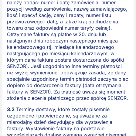
należy podać: numer i datę zamówienia, numer
pozycji według zamówienia, nazwę zamawiającego,
ilość i specyfikację, ceny i rabaty, numer listu
przewozowego i datę, a także kraj pochodzenia
towaru oraz odpowiedni numer taryfy celnej).
Otrzymane faktury są płatne w 20. dniu lub
następnym dniu roboczym następnego miesiąca
kalendarzowego (tj. miesiąca kalendarzowego
następującego po miesiącu kalendarzowym, w
którym dana faktura została dostarczona do spółki
SENZOR). Jeśli uzgodniono inne terminy płatności
niż wyżej wymienione, obowiązuje zasada, że dany
specjalnie uzgodniony termin płatności zaczyna biec
dopiero od dostarczenia faktury (data otrzymania
faktury w SENZOR). Za płatność uważa się moment
złożenia zlecenia płatniczego przez spółkę SENZOR.
3.2
Terminy dostawy, które zostały pisemnie
uzgodnione i potwierdzone, są uważane za
miarodajny dzień decydujący dla wystawienia
faktury. Wystawienie faktury na podstawie
wcześniejszych dostaw wymaga wyraźnej pisemnej