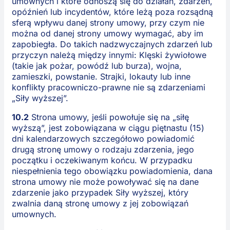
umownych i które odnoszą się do działań, zdarzeń,
opóźnień lub incydentów, które leżą poza rozsądną
sferą wpływu danej strony umowy, przy czym nie
można od danej strony umowy wymagać, aby im
zapobiegła. Do takich nadzwyczajnych zdarzeń lub
przyczyn należą między innymi: Klęski żywiołowe
(takie jak pożar, powódź lub burza), wojna,
zamieszki, powstanie. Strajki, lokauty lub inne
konflikty pracowniczo-prawne nie są zdarzeniami
„Siły wyższej”.
10.2
Strona umowy, jeśli powołuje się na „siłę
wyższą”, jest zobowiązana w ciągu piętnastu (15)
dni kalendarzowych szczegółowo powiadomić
drugą stronę umowy o rodzaju zdarzenia, jego
początku i oczekiwanym końcu. W przypadku
niespełnienia tego obowiązku powiadomienia, dana
strona umowy nie może powoływać się na dane
zdarzenie jako przypadek Siły wyższej, który
zwalnia daną stronę umowy z jej zobowiązań
umownych.