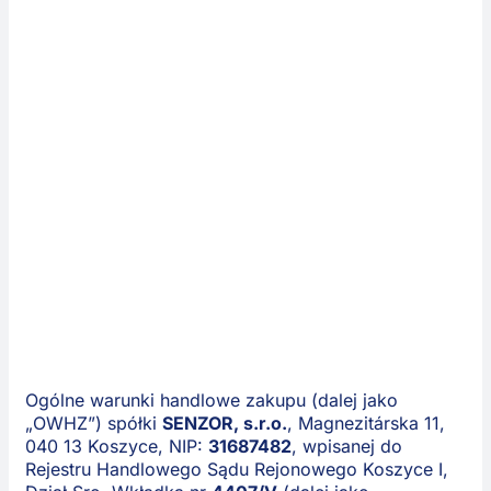
OGÓLNE
Kontakt
Zautomaty
WARUNKI
ZAKUPU
Ogólne warunki handlowe zakupu (dalej jako
„OWHZ”) spółki
SENZOR, s.r.o.
, Magnezitárska 11,
040 13 Koszyce, NIP:
31687482
, wpisanej do
Rejestru Handlowego Sądu Rejonowego Koszyce I,