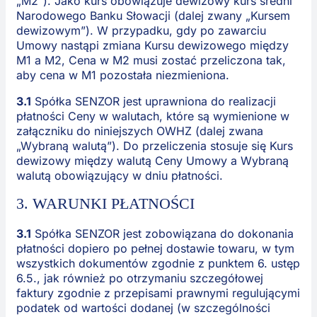
„M2”). Jako kurs obowiązuje dewizowy kurs średni
Narodowego Banku Słowacji (dalej zwany „Kursem
dewizowym”). W przypadku, gdy po zawarciu
Umowy nastąpi zmiana Kursu dewizowego między
M1 a M2, Cena w M2 musi zostać przeliczona tak,
aby cena w M1 pozostała niezmieniona.
3.1
Spółka SENZOR jest uprawniona do realizacji
płatności Ceny w walutach, które są wymienione w
załączniku do niniejszych OWHZ (dalej zwana
„Wybraną walutą”). Do przeliczenia stosuje się Kurs
dewizowy między walutą Ceny Umowy a Wybraną
walutą obowiązujący w dniu płatności.
3. WARUNKI PŁATNOŚCI
3.1
Spółka SENZOR jest zobowiązana do dokonania
płatności dopiero po pełnej dostawie towaru, w tym
wszystkich dokumentów zgodnie z punktem 6. ustęp
6.5., jak również po otrzymaniu szczegółowej
faktury zgodnie z przepisami prawnymi regulującymi
podatek od wartości dodanej (w szczególności