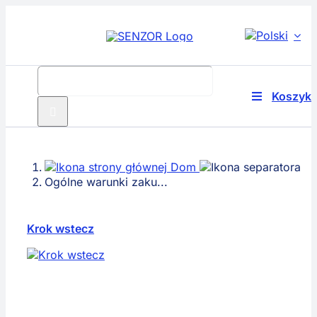
Przejdź
do
treści
Szukaj:
Koszyk
Przełącz
nawigację
Produkty
Dom
Technolog
Ogólne warunki zaku...
Rozwiązani
Krok wstecz
O nas
Serwis