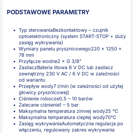
PODSTAWOWE PARAMETRY
Typ sterowania
Bezkontaktowy – czujnik
optoelektroniczny (system START-STOP + duży
zasięg wykrywania)
Wymiary panelu prysznicowego
220 x 1250 x
78 mm
Przyłącze wodne
2 × G 3/8"
Zasilacz
Bateria litowa 6 V DC lub zasilacz
zewnętrzny 230 V AC / 6 V DC w zależności
od wariantu
Przepływ wody
7 l/min (w zależności od użytej
głowicy prysznicowej)
Ciśnienie robocze
0,5 – 10 barów
Zalecane ciśnienie
1 – 5 bar
Maksymalna temperatura zimnej wody
25 °C
Maksymalna temperatura ciepłej wody
70°C
Zasięg wykrywania
Automatyczna regulacja po
włączeniu, regulowany zakres wykrywania