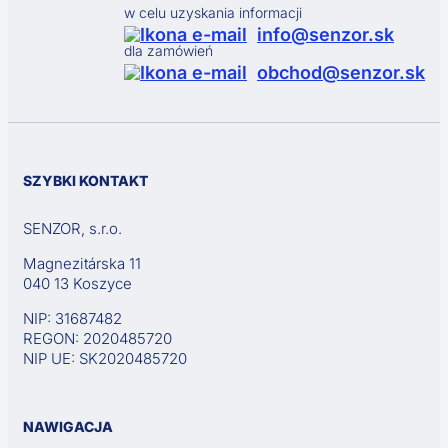
w celu uzyskania informacji
info@senzor.sk
dla zamówień
obchod@senzor.sk
SZYBKI KONTAKT
SENZOR, s.r.o.
Magnezitárska 11
040 13 Koszyce
NIP: 31687482
REGON: 2020485720
NIP UE: SK2020485720
NAWIGACJA