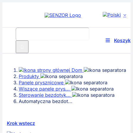
Przejdź
do
treści
Szukaj:
Koszyk
Przełącz
nawigację
Produkty
Dom
Technolog
Produkty
Panele prysznicowe
Rozwiązani
Wiszące panele prys...
Sterowanie bezdotyk...
Automatyczna bezdot...
O nas
Serwis
Krok wstecz