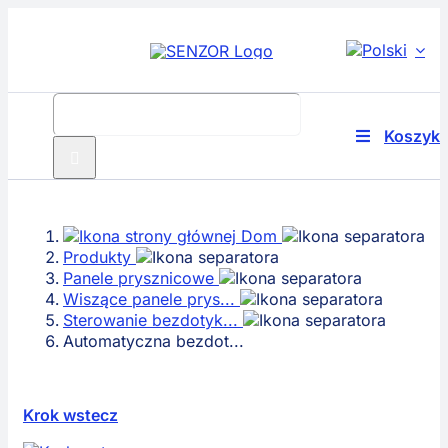
Przejdź
do
treści
Szukaj:
Koszyk
Przełącz
nawigację
Produkty
Dom
Technolog
Produkty
Panele prysznicowe
Rozwiązani
Wiszące panele prys...
Sterowanie bezdotyk...
Automatyczna bezdot...
O nas
Serwis
Krok wstecz