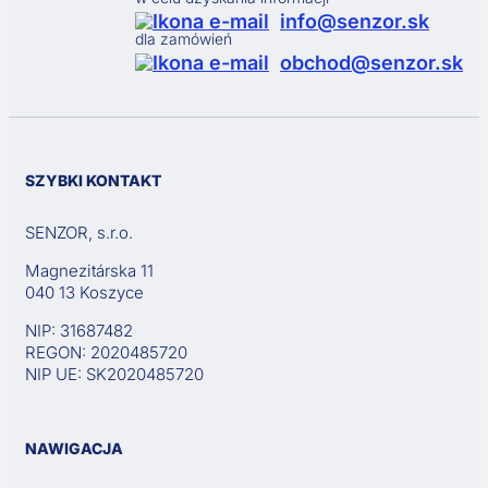
info@senzor.sk
dla zamówień
obchod@senzor.sk
SZYBKI KONTAKT
SENZOR, s.r.o.
Magnezitárska 11
040 13 Koszyce
NIP: 31687482
REGON: 2020485720
NIP UE: SK2020485720
NAWIGACJA