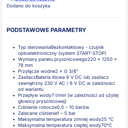
Dodano do koszyka
PODSTAWOWE PARAMETRY
Typ sterowania
Bezkontaktowy - czujnik
optoelektroniczny (system START-STOP)
Wymiary panelu prysznicowego
220 x 1250 x
78 mm
Przyłącze wodne
2 × G 3/8"
Zasilacz
Bateria litowa 6 V DC lub zasilacz
zewnętrzny 230 V AC / 6 V DC w zależności
od wariantu
Przepływ wody
7 l/min (w zależności od użytej
głowicy prysznicowej)
Ciśnienie robocze
0,5 – 10 barów
Zalecane ciśnienie
1 – 5 bar
Maksymalna temperatura zimnej wody
25 °C
Maksymalna temperatura ciepłej wody
70°C