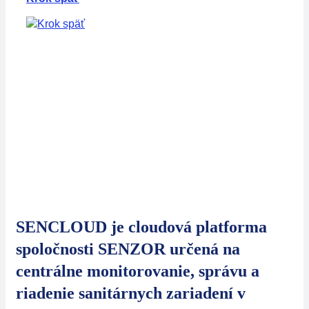
Sektory
Spoločnosť
Kontakt
SENCLOUD
Automatické výrobné zariadenia
INTELIGENTNÁ CLOUDOVÁ PLATFORMA PRE
SPRÁVU SANITÁRNYCH TECHNOLÓGIÍ
SENCLOUD je cloudová platforma
spoločnosti SENZOR určená na
centrálne monitorovanie, správu a
riadenie sanitárnych zariadení v