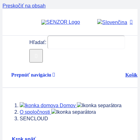
Preskočiť na obsah
Hľadať:
Prepnúť navigáciu
Košík
Produkty
Domov
Servis
O spoločnosti
SENCLOUD
Technológie
Krok späť