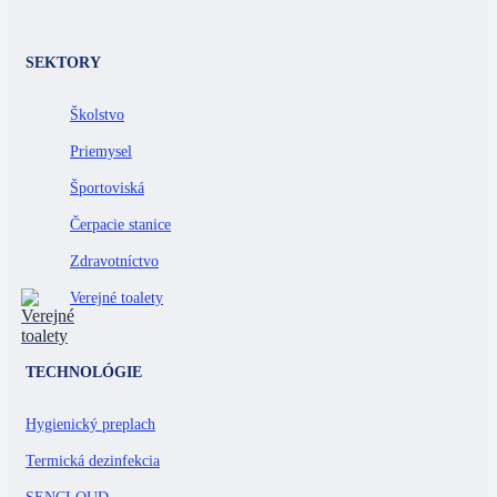
SEKTORY
Školstvo
Priemysel
Športoviská
Čerpacie stanice
Zdravotníctvo
Verejné toalety
TECHNOLÓGIE
Hygienický preplach
Termická dezinfekcia