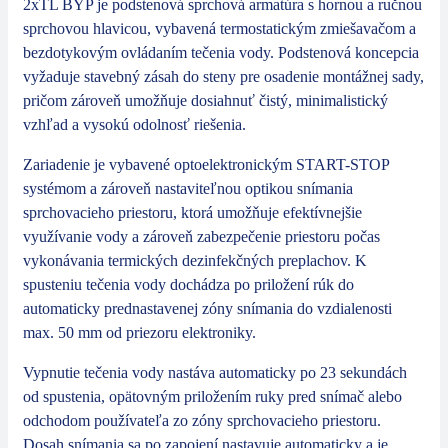
2xTL BYP je podstenová sprchová armatúra s hornou a ručnou
sprchovou hlavicou, vybavená termostatickým zmiešavačom a
bezdotykovým ovládaním tečenia vody. Podstenová koncepcia
vyžaduje stavebný zásah do steny pre osadenie montážnej sady,
pričom zároveň umožňuje dosiahnuť čistý, minimalistický
vzhľad a vysokú odolnosť riešenia.
Zariadenie je vybavené optoelektronickým START-STOP
systémom a zároveň nastaviteľnou optikou snímania
sprchovacieho priestoru, ktorá umožňuje efektívnejšie
využívanie vody a zároveň zabezpečenie priestoru počas
vykonávania termických dezinfekčných preplachov. K
spusteniu tečenia vody dochádza po priložení rúk do
automaticky prednastavenej zóny snímania do vzdialenosti
max. 50 mm od priezoru elektroniky.
Vypnutie tečenia vody nastáva automaticky po 23 sekundách
od spustenia, opätovným priložením ruky pred snímač alebo
odchodom používateľa zo zóny sprchovacieho priestoru.
Dosah snímania sa po zapojení nastavuje automaticky a je