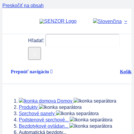
Preskočiť na obsah
Hľadať:
Prepnúť navigáciu
Košík
Produkty
Domov
Servis
Produkty
Sprchové panely
Podstenové sprchové...
Technológie
Bezdotykové ovládan...
Automatická bezdoty...