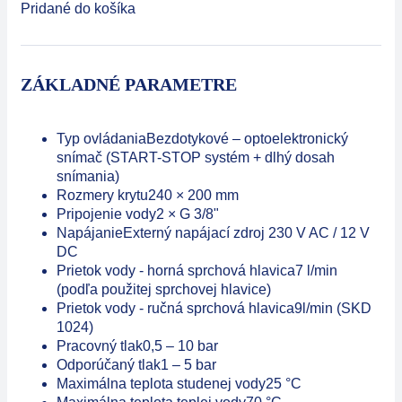
Pridané do košíka
ZÁKLADNÉ PARAMETRE
Typ ovládania
Bezdotykové – optoelektronický
snímač (START-STOP systém + dlhý dosah
snímania)
Rozmery krytu
240 × 200 mm
Pripojenie vody
2 × G 3/8"
Napájanie
Externý napájací zdroj 230 V AC / 12 V
DC
Prietok vody - horná sprchová hlavica
7 l/min
(podľa použitej sprchovej hlavice)
Prietok vody - ručná sprchová hlavica
9l/min (SKD
1024)
Pracovný tlak
0,5 – 10 bar
Odporúčaný tlak
1 – 5 bar
Maximálna teplota studenej vody
25 °C