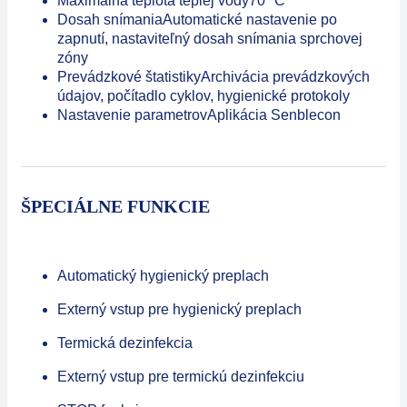
Maximálna teplota teplej vody
70 °C
Dosah snímania
Automatické nastavenie po
zapnutí, nastaviteľný dosah snímania sprchovej
zóny
Prevádzkové štatistiky
Archivácia prevádzkových
údajov, počítadlo cyklov, hygienické protokoly
Nastavenie parametrov
Aplikácia Senblecon
ŠPECIÁLNE FUNKCIE
Automatický hygienický preplach
Externý vstup pre hygienický preplach
Termická dezinfekcia
Externý vstup pre termickú dezinfekciu