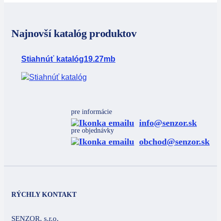
Najnovší katalóg produktov
Stiahnúť katalóg
19.27mb
pre informácie
info@senzor.sk
pre objednávky
obchod@senzor.sk
RÝCHLY KONTAKT
SENZOR, s.r.o.