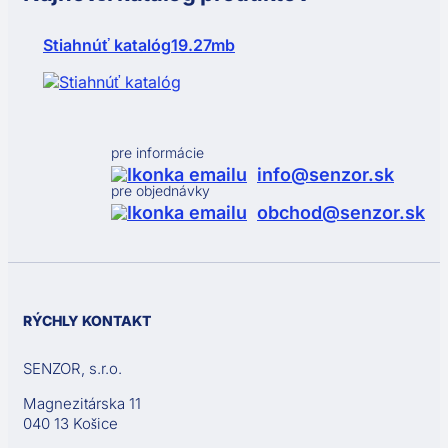
Stiahnúť katalóg
19.27mb
pre informácie
info@senzor.sk
pre objednávky
obchod@senzor.sk
RÝCHLY KONTAKT
SENZOR, s.r.o.
Magnezitárska 11
040 13 Košice