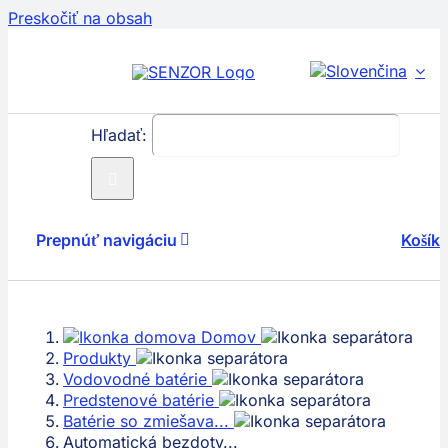
Preskočiť na obsah
Hľadať:
Prepnúť navigáciu
Košík
Produkty
Domov
Servis
Produkty
Vodovodné batérie
Predstenové batérie
Technológie
Batérie so zmiešava...
Automatická bezdoty...