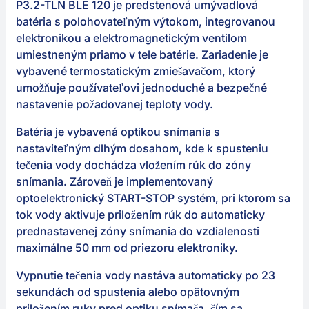
P3.2-TLN BLE 120 je predstenová umývadlová
batéria s polohovateľným výtokom, integrovanou
elektronikou a elektromagnetickým ventilom
umiestneným priamo v tele batérie. Zariadenie je
vybavené termostatickým zmiešavačom, ktorý
umožňuje používateľovi jednoduché a bezpečné
nastavenie požadovanej teploty vody.
Batéria je vybavená optikou snímania s
nastaviteľným dlhým dosahom, kde k spusteniu
tečenia vody dochádza vložením rúk do zóny
snímania. Zároveň je implementovaný
optoelektronický START-STOP systém, pri ktorom sa
tok vody aktivuje priložením rúk do automaticky
prednastavenej zóny snímania do vzdialenosti
maximálne 50 mm od priezoru elektroniky.
Vypnutie tečenia vody nastáva automaticky po 23
sekundách od spustenia alebo opätovným
priložením ruky pred optiku snímača, čím sa