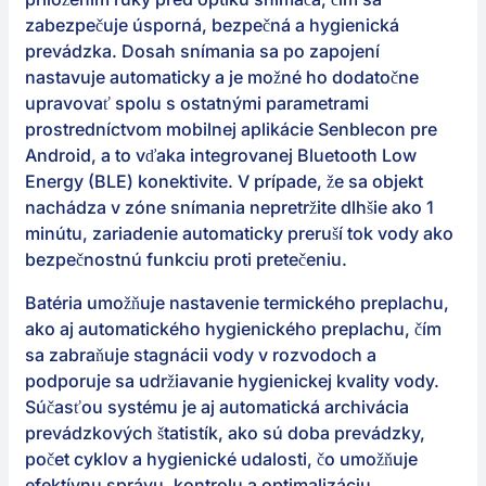
zabezpečuje úsporná, bezpečná a hygienická
prevádzka. Dosah snímania sa po zapojení
nastavuje automaticky a je možné ho dodatočne
upravovať spolu s ostatnými parametrami
prostredníctvom mobilnej aplikácie Senblecon pre
Android, a to vďaka integrovanej Bluetooth Low
Energy (BLE) konektivite. V prípade, že sa objekt
nachádza v zóne snímania nepretržite dlhšie ako 1
minútu, zariadenie automaticky preruší tok vody ako
bezpečnostnú funkciu proti pretečeniu.
Batéria umožňuje nastavenie termického preplachu,
ako aj automatického hygienického preplachu, čím
sa zabraňuje stagnácii vody v rozvodoch a
podporuje sa udržiavanie hygienickej kvality vody.
Súčasťou systému je aj automatická archivácia
prevádzkových štatistík, ako sú doba prevádzky,
počet cyklov a hygienické udalosti, čo umožňuje
efektívnu správu, kontrolu a optimalizáciu