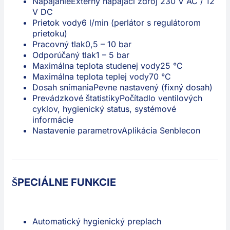
Napájanie
Externý napájací zdroj 230 V AC / 12
V DC
Prietok vody
6 l/min (perlátor s regulátorom
prietoku)
Pracovný tlak
0,5 – 10 bar
Odporúčaný tlak
1 – 5 bar
Maximálna teplota studenej vody
25 °C
Maximálna teplota teplej vody
70 °C
Dosah snímania
Pevne nastavený (fixný dosah)
Prevádzkové štatistiky
Počítadlo ventilových
cyklov, hygienický status, systémové
informácie
Nastavenie parametrov
Aplikácia Senblecon
ŠPECIÁLNE FUNKCIE
Automatický hygienický preplach