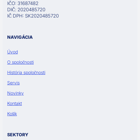
IČO: 31687482
DIČ: 2020485720
IČ DPH: SK2020485720
NAVIGÁCIA
Úvod
O spoločnosti
História spoločnosti
Servis
Novinky
Kontakt
Košík
SEKTORY