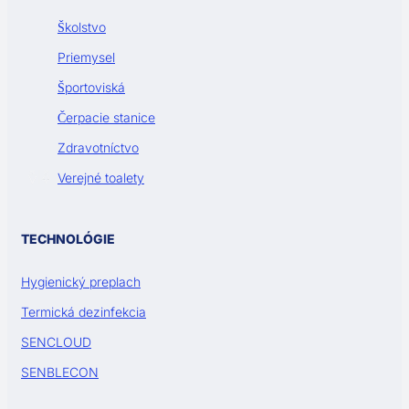
Školstvo
Priemysel
Športoviská
Čerpacie stanice
Zdravotníctvo
Verejné toalety
TECHNOLÓGIE
Hygienický preplach
Termická dezinfekcia
SENCLOUD
SENBLECON