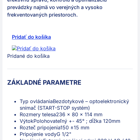
prevádzky najmä vo verejných a vysoko
frekventovaných priestoroch.
Pridať do košíka
Pridané do košíka
ZÁKLADNÉ PARAMETRE
Typ ovládania
Bezdotykové – optoelektronický
snímač (START-STOP systém)
Rozmery telesa
236 × 80 × 114 mm
Výtok
Polohovateľný +- 45° ; dĺžka 120mm
Rozteč pripojenia
150 ±15 mm
Pripojenie vody
G 1/2"