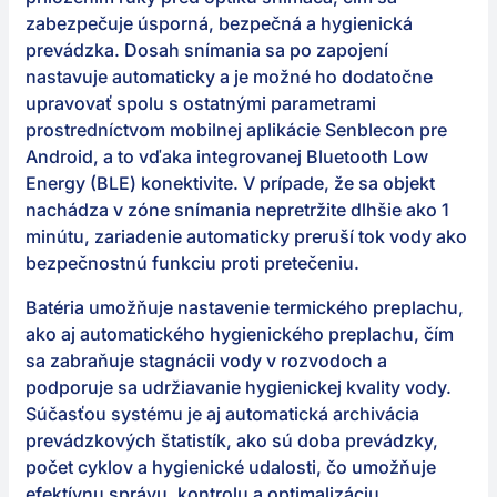
zabezpečuje úsporná, bezpečná a hygienická
prevádzka. Dosah snímania sa po zapojení
nastavuje automaticky a je možné ho dodatočne
upravovať spolu s ostatnými parametrami
prostredníctvom mobilnej aplikácie Senblecon pre
Android, a to vďaka integrovanej Bluetooth Low
Energy (BLE) konektivite. V prípade, že sa objekt
nachádza v zóne snímania nepretržite dlhšie ako 1
minútu, zariadenie automaticky preruší tok vody ako
bezpečnostnú funkciu proti pretečeniu.
Batéria umožňuje nastavenie termického preplachu,
ako aj automatického hygienického preplachu, čím
sa zabraňuje stagnácii vody v rozvodoch a
podporuje sa udržiavanie hygienickej kvality vody.
Súčasťou systému je aj automatická archivácia
prevádzkových štatistík, ako sú doba prevádzky,
počet cyklov a hygienické udalosti, čo umožňuje
efektívnu správu, kontrolu a optimalizáciu