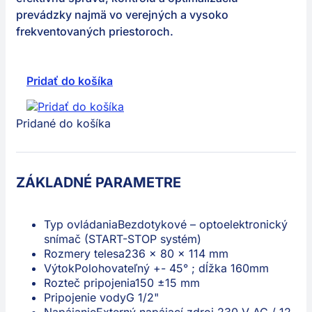
prevádzky najmä vo verejných a vysoko
frekventovaných priestoroch.
Pridať do košíka
Pridané do košíka
ZÁKLADNÉ PARAMETRE
Typ ovládania
Bezdotykové – optoelektronický
snímač (START-STOP systém)
Rozmery telesa
236 × 80 × 114 mm
Výtok
Polohovateľný +- 45° ; dĺžka 160mm
Rozteč pripojenia
150 ±15 mm
Pripojenie vody
G 1/2"