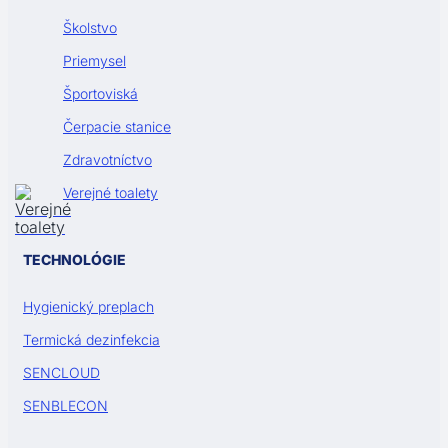
Školstvo
Priemysel
Športoviská
Čerpacie stanice
Zdravotníctvo
Verejné toalety
TECHNOLÓGIE
Hygienický preplach
Termická dezinfekcia
SENCLOUD
SENBLECON