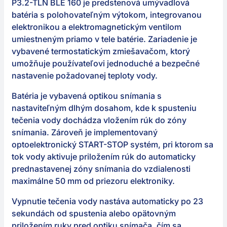
P3.2-TLN BLE 160 je predstenová umývadlová
batéria s polohovateľným výtokom, integrovanou
elektronikou a elektromagnetickým ventilom
umiestneným priamo v tele batérie. Zariadenie je
vybavené termostatickým zmiešavačom, ktorý
umožňuje používateľovi jednoduché a bezpečné
nastavenie požadovanej teploty vody.
Batéria je vybavená optikou snímania s
nastaviteľným dlhým dosahom, kde k spusteniu
tečenia vody dochádza vložením rúk do zóny
snímania. Zároveň je implementovaný
optoelektronický START-STOP systém, pri ktorom sa
tok vody aktivuje priložením rúk do automaticky
prednastavenej zóny snímania do vzdialenosti
maximálne 50 mm od priezoru elektroniky.
Vypnutie tečenia vody nastáva automaticky po 23
sekundách od spustenia alebo opätovným
priložením ruky pred optiku snímača, čím sa