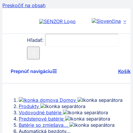
Preskočiť na obsah
Hľadať:
Prepnúť navigáciu
Košík
Produkty
Domov
Servis
Produkty
Vodovodné batérie
Predstenové batérie
Technológie
Batérie so zmiešava...
Automatická bezdoty...