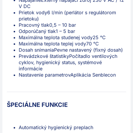
Napájanie
Externý napájací zdroj 230 V AC / 12
V DC
Prietok vody
6 l/min (perlátor s regulátorom
prietoku)
Pracovný tlak
0,5 – 10 bar
Odporúčaný tlak
1 – 5 bar
Maximálna teplota studenej vody
25 °C
Maximálna teplota teplej vody
70 °C
Dosah snímania
Pevne nastavený (fixný dosah)
Prevádzkové štatistiky
Počítadlo ventilových
cyklov, hygienický status, systémové
informácie
Nastavenie parametrov
Aplikácia Senblecon
ŠPECIÁLNE FUNKCIE
Automatický hygienický preplach