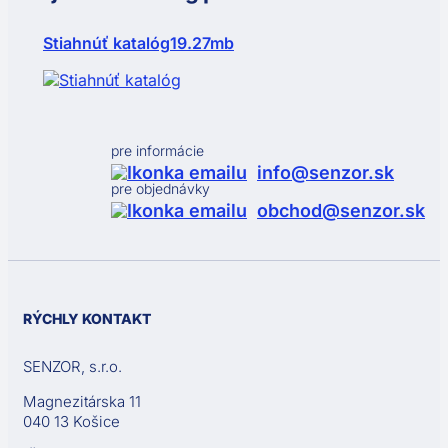
Stiahnúť katalóg
19.27mb
pre informácie
info@senzor.sk
pre objednávky
obchod@senzor.sk
RÝCHLY KONTAKT
SENZOR, s.r.o.
Magnezitárska 11
040 13 Košice