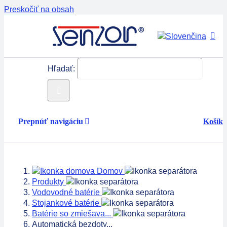
Preskočiť na obsah
Hľadať:
Prepnúť navigáciu
Košík
Produkty
Domov
Servis
Produkty
Vodovodné batérie
Stojankové batérie
Technológie
Batérie so zmiešava...
Automatická bezdoty...