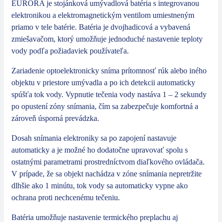
EURORA je stojánková umývadlová batéria s integrovanou
elektronikou a elektromagnetickým ventilom umiestneným
priamo v tele batérie. Batéria je dvojhadicová a vybavená
zmiešavačom, ktorý umožňuje jednoduché nastavenie teploty
vody podľa požiadaviek používateľa.
Zariadenie optoelektronicky sníma prítomnosť rúk alebo iného
objektu v priestore umývadla a po ich detekcii automaticky
spúšťa tok vody. Vypnutie tečenia vody nastáva 1 – 2 sekundy
po opustení zóny snímania, čím sa zabezpečuje komfortná a
zároveň úsporná prevádzka.
Dosah snímania elektroniky sa po zapojení nastavuje
automaticky a je možné ho dodatočne upravovať spolu s
ostatnými parametrami prostredníctvom diaľkového ovládača.
V prípade, že sa objekt nachádza v zóne snímania nepretržite
dlhšie ako 1 minútu, tok vody sa automaticky vypne ako
ochrana proti nechcenému tečeniu.
Batéria umožňuje nastavenie termického preplachu aj