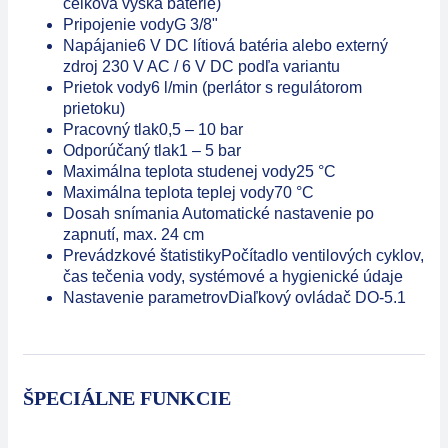
celková výška batérie)
Pripojenie vody
G 3/8"
Napájanie
6 V DC lítiová batéria alebo externý
zdroj 230 V AC / 6 V DC podľa variantu
Prietok vody
6 l/min (perlátor s regulátorom
prietoku)
Pracovný tlak
0,5 – 10 bar
Odporúčaný tlak
1 – 5 bar
Maximálna teplota studenej vody
25 °C
Maximálna teplota teplej vody
70 °C
Dosah snímania
Automatické nastavenie po
zapnutí, max. 24 cm
Prevádzkové štatistiky
Počítadlo ventilových cyklov,
čas tečenia vody, systémové a hygienické údaje
Nastavenie parametrov
Diaľkový ovládač DO-5.1
ŠPECIÁLNE FUNKCIE