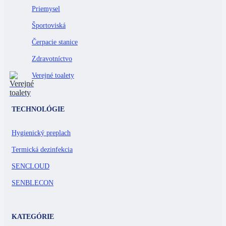
Priemysel
Športoviská
Čerpacie stanice
Zdravotníctvo
Verejné toalety
TECHNOLÓGIE
Hygienický preplach
Termická dezinfekcia
SENCLOUD
SENBLECON
KATEGÓRIE