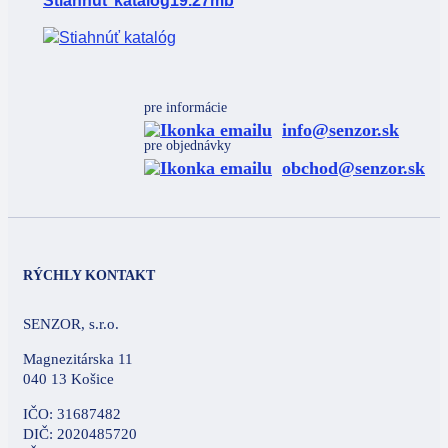
Stiahnúť katalóg
19.27mb
pre informácie
info@senzor.sk
pre objednávky
obchod@senzor.sk
RÝCHLY KONTAKT
SENZOR, s.r.o.
Magnezitárska 11
040 13 Košice
IČO: 31687482
DIČ: 2020485720